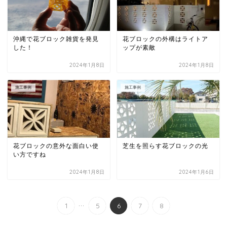
沖縄で花ブロック雑貨を発見
花ブロックの外構はライトア
した！
ップが素敵
2024年1月8日
2024年1月8日
施工事例
施工事例
花ブロックの意外な面白い使
芝生を照らす花ブロックの光
い方ですね
2024年1月8日
2024年1月6日
...
1
5
6
7
8