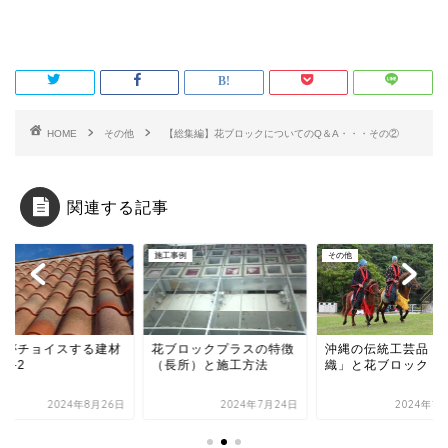
HOME
その他
【総集編】花ブロックについてのQ＆A・・・その②
関連する記事
他
施工事例
その他
達がチョイスする建材
花ブロックプラスの特徴
沖縄の伝統工芸品「
2-2
（長所）と施工方法
織」と花ブロック
2024年8月26日
2024年7月24日
2024年1