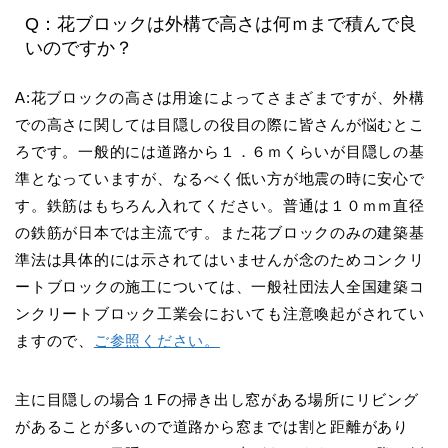
Q：花ブロックは外構で高さは何ｍまで積んで良
いのですか？
A:花ブロックの高さは用途によってさまざまですが、外構
での高さに関しては目隠しの役目の際に皆さんが悩むとこ
ろです。一般的には道路から１．６ｍくらいが目隠しの基
準となっていますが、なるべく低い方が地震の時に安心で
す。鉄筋はもちろん入れてください。普通は１０ｍｍ直径
の鉄筋が日本では主流です。また花ブロックのみの建築基
準法は具体的には示されてはいませんが念のためコンクリ
ートブロックの施工については、一般社団法人全国建築コ
ンクリートブロック工業会においても注意喚起がされてい
ますので、
ご参照ください。
主に目隠しの場合１Fの掃き出し窓がある場所にリビング
があることが多いので道路から窓までは割と距離があり