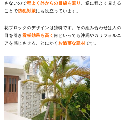
さないので
程よく外からの
目線を遮り
、逆に程よく見える
ことで
防犯対策
にも役立っています。
花ブロックのデザインは独特です。その組み合わせは人の
目を引き
看板効果も高く
何といっても沖縄やカリフォルニ
アを感じさせる、とにかく
お洒落な建材
です。