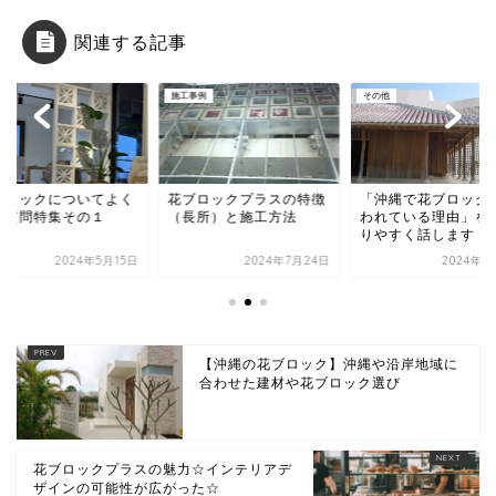
関連する記事
他
施工事例
その他
ブロックについてよく
花ブロックプラスの特徴
「沖縄で花ブロック
る質問特集その１
（長所）と施工方法
われている理由」を
りやすく話します
2024年5月15日
2024年7月24日
2024年2
【沖縄の花ブロック】沖縄や沿岸地域に
合わせた建材や花ブロック選び
花ブロックプラスの魅力☆インテリアデ
ザインの可能性が広がった☆